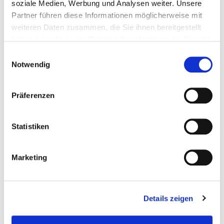
soziale Medien, Werbung und Analysen weiter. Unsere
Alleinstellungsmerkmale, die uns zu einem einzigartigen
Partner führen diese Informationen möglicherweise mit
Businesspartner und wertvollen Impulsgeber für
Präzisionsformteile aus Flüssigsilikon und 2K Teile
weiteren Daten zusammen, die Sie ihnen bereitgestellt
unterschiedlicher Materialien machen.
haben oder die sie im Rahmen Ihrer Nutzung der Dienste
gesammelt haben.
Einwilligungsauswahl
Notwendig
Präferenzen
Statistiken
Höchste Silikon- und Engineering-Kompetenz
bei kleinsten Bauteilen
Marketing
Wir bieten einen einzigartigen Silikon- und
Mikrospritzguss zur präzisen Fertigung filigranster
Bauteile mit hohem Automatisierungsgrad. In der
Details zeigen
Optik-Industrie sind wir derzeit der einzige Lieferant
von Silikon Bauteilen, der in Europa produziert.