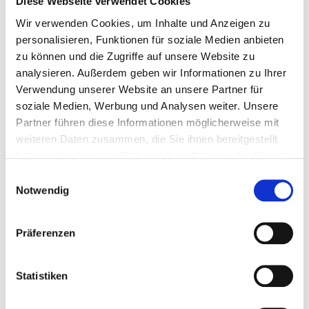
Diese Webseite verwendet Cookies
Begehungen und Arbeitsplatzanalysen sowie Erarbeiten
von Verbesserungsvorschlägen
Wir verwenden Cookies, um Inhalte und Anzeigen zu
Organisation und Durchführung von ASA-Sitzungen
personalisieren, Funktionen für soziale Medien anbieten
Analyse von Arbeitsunfällen sowie Erarbeitung
zu können und die Zugriffe auf unsere Website zu
geeigneter Maßnahmen zu deren Verhütung
analysieren. Außerdem geben wir Informationen zu Ihrer
Zusammenarbeit mit Berufsgenossenschaft,
Arbeitsschutzbehörden und externen Beratern
Verwendung unserer Website an unsere Partner für
Verantwortung für das Gefahrstoffmanagement
soziale Medien, Werbung und Analysen weiter. Unsere
Koordination und Überwachung der internen
Partner führen diese Informationen möglicherweise mit
Beauftragten
weiteren Daten zusammen, die Sie ihnen bereitgestellt
Ihre Qualifikationen:
haben oder die sie im Rahmen Ihrer Nutzung der Dienste
gesammelt haben.
Einwilligungsauswahl
von Vorteil Ausbildung zur Fachkraft für
Notwendig
Arbeitssicherheit / HSE-Fachkraft
Fundierte Kenntnisse einschlägiger Gesetze und Normen
Selbstständige und dynamische Arbeitsweise,
Präferenzen
Durchsetzungsvermögen und
organisatorisches Talent
Routinierter Umgang mit den MS Office-Anwendungen
Idealerweise auch eine Ausbildung zum
Statistiken
Brandschutzbeauftragten (w/m/d)
Arbeitssicherheit liegt Ihnen einfach am Herzen